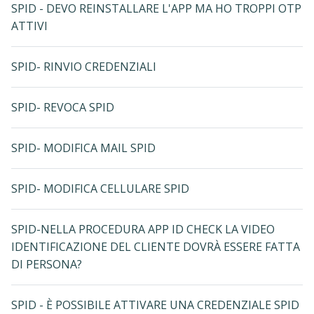
SPID - DEVO REINSTALLARE L'APP MA HO TROPPI OTP
ATTIVI
SPID- RINVIO CREDENZIALI
SPID- REVOCA SPID
SPID- MODIFICA MAIL SPID
SPID- MODIFICA CELLULARE SPID
SPID-NELLA PROCEDURA APP ID CHECK LA VIDEO
IDENTIFICAZIONE DEL CLIENTE DOVRÀ ESSERE FATTA
DI PERSONA?
SPID - È POSSIBILE ATTIVARE UNA CREDENZIALE SPID