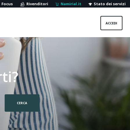
Focus
Rivenditori
Namirial.it
Stato dei servizi
ACCEDI
ti?