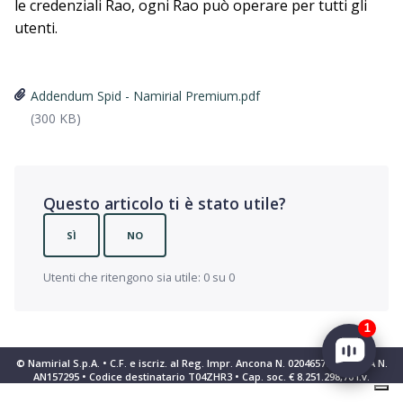
le credenziali Rao, ogni Rao può operare per tutti gli
utenti.
Addendum Spid - Namirial Premium.pdf
(300 KB)
Questo articolo ti è stato utile?
SÌ
NO
Utenti che ritengono sia utile: 0 su 0
1
© Namirial S.p.A. • C.F. e iscriz. al Reg. Impr. Ancona N. 02046570426 • REA N.
AN157295 • Codice destinatario T04ZHR3 • Cap. soc. € 8.251.298,70 i.v.