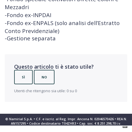
Mezzadri
-Fondo ex-INPDAI
-Fondo ex-ENPALS (solo analisi dell’Estratto
Conto Previdenziale)
-Gestione separata
Questo articolo ti è stato utile?
SÌ
NO
Utenti che ritengono sia utile: 0 su 0
© Namirial S.p.A. • C.F. e iscriz. al Reg. Impr. Ancona N. 02046570426 • REA N.
AN157295 • Codice destinatario T04ZHR3 • Cap. soc. € 8.251.298,70 i.v.