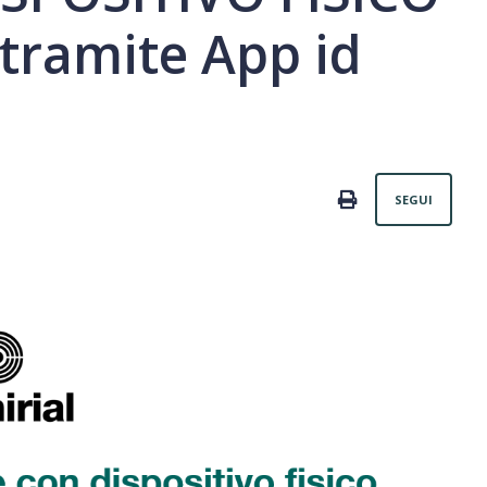
 tramite App id
Non
PRINT
SEGUI