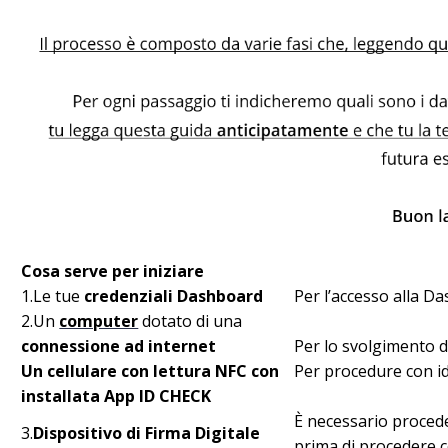
Cosa serve per
iniziare
1.
Le
tue
credenziali
Dashboard
Per l’accesso alla D
2.
Un
computer
dotato
di
una
connessione
ad internet
Per lo
svolgimento
d
Un
cellulare
con
lettura
NFC con
Per procedure con
i
installata
App ID CHECK
È
necessario
proced
3.
Dispositivo
di
Firma
Digitale
prima di
procedere
c