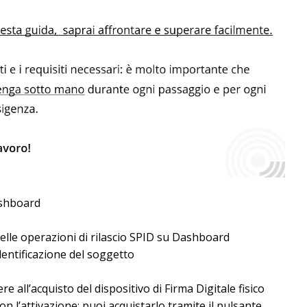
ashboard
elle
operazioni
di
rilascio
SPID
su
Dashboard
dentificazione
del
soggetto
ere
all’acquisto
del
dispositivo
di
Firma
Digitale
fisico
on
l’attivazione
:
puoi
acquistarlo
tramite
il
pulsante