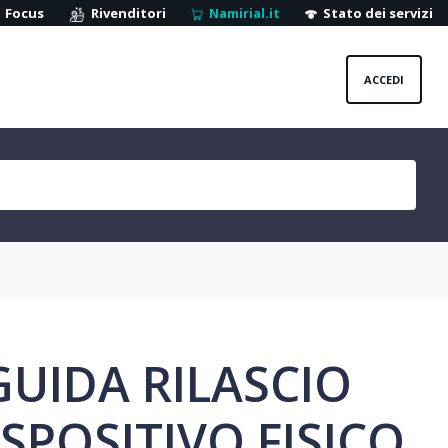
Focus
Rivenditori
Namirial.it
Stato dei servizi
ACCEDI
 GUIDA RILASCIO
ISPOSITIVO FISICO